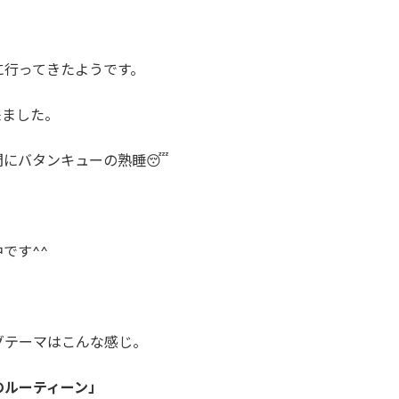
に行ってきたようです。
来ました。
間にバタンキューの熟睡😴
です^^
グテーマはこんな感じ。
のルーティーン」