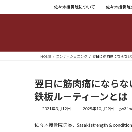
コ
ナ
佐々木接骨院について
佐々木接骨院
ン
ビ
テ
ゲ
ン
ー
ツ
シ
へ
ョ
ス
ン
キ
に
HOME
コンディショニング
翌日に筋肉痛にならない
ッ
移
プ
動
翌日に筋肉痛にならな
鉄板ルーティーンとは
最
2021年3月12日
2025年10月29日
gw34no
終
更
佐々木接骨院院長、Sasaki strength & condi
新
日