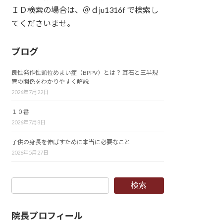
ＩＤ検索の場合は、＠ｄju1316f で検索し
てくださいませ。
ブログ
良性発作性頭位めまい症（BPPV）とは？ 耳石と三半規
管の関係をわかりやすく解説
2026年7月22日
１０番
2026年7月8日
子供の身長を伸ばすために本当に必要なこと
2026年5月27日
検索
院長プロフィール