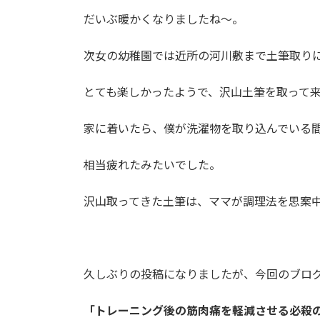
時
だいぶ暖かくなりましたね～。
:
次女の幼稚園では近所の河川敷まで土筆取り
とても楽しかったようで、沢山土筆を取って
家に着いたら、僕が洗濯物を取り込んでいる
相当疲れたみたいでした。
沢山取ってきた土筆は、ママが調理法を思案中
久しぶりの投稿になりましたが、今回のブロ
「トレーニング後の筋肉痛を軽減させる必殺