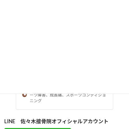
この条件を働かすために、刺激は優しく心地よく感じるものにな
っています。
整体と称して無理に骨格を矯正するような事は決して致しません
のでご安心ください。
ご予約はこちら
お電話でのご予約 電話番号 0532-39-7422 ・
お電話でのご予約は、なるべく受付時間内にお
願い致します。留守電の際にはメッセージをお
入れください。こちらから折り返し…
豊橋 佐々木接骨院 スポーツ外傷、スポ
ーツ障害、成長痛、スポーツコンディショ
ニング
LINE 佐々木接骨院オフィシャルアカウント