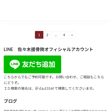
の強い肩の痛みはこう治すその2 炎症期を当院
の微弱電流治療器で高速で終了させて、 […]
続きを読む
投
1
2
…
4
»
固
固
固
定
定
定
稿
ペ
ペ
ペ
LINE 佐々木接骨院オフィシャルアカウント
ー
ー
ー
の
ジ
ジ
ジ
ペ
ー
ジ
こちらからでもご予約可能です。お問い合わせ、ご相談もこちら
にどうぞ。
送
ＩＤ検索の場合は、＠ｄju1316f で検索してくださいませ。
り
ブログ