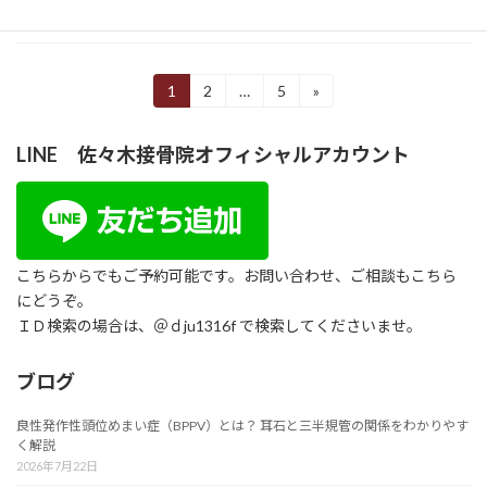
続きを読む
投
1
2
…
5
»
固
固
固
定
定
定
稿
ペ
ペ
ペ
LINE 佐々木接骨院オフィシャルアカウント
ー
ー
ー
の
ジ
ジ
ジ
ペ
ー
ジ
こちらからでもご予約可能です。お問い合わせ、ご相談もこちら
にどうぞ。
送
ＩＤ検索の場合は、＠ｄju1316f で検索してくださいませ。
り
ブログ
良性発作性頭位めまい症（BPPV）とは？ 耳石と三半規管の関係をわかりやす
く解説
2026年7月22日