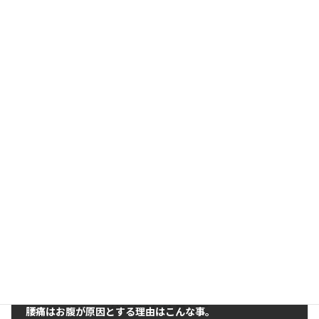
前の記事
坐骨神経痛にはお尻のストレッチが有効な理由
2019年5月18日
次の記事
腰痛はお腹が原因とする理由はこんな事。