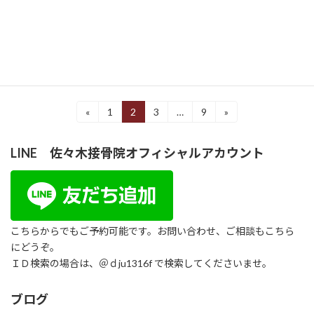
いった症状が続くと、とてもストレスを感じて
しまいますよね。 今回は、足底の痛みを引き
起こす […]
続きを読む
投
«
1
2
3
…
9
»
固
固
固
固
定
定
定
定
稿
ペ
ペ
ペ
ペ
LINE 佐々木接骨院オフィシャルアカウント
ー
ー
ー
ー
の
ジ
ジ
ジ
ジ
ペ
ー
ジ
こちらからでもご予約可能です。お問い合わせ、ご相談もこちら
にどうぞ。
送
ＩＤ検索の場合は、＠ｄju1316f で検索してくださいませ。
り
ブログ