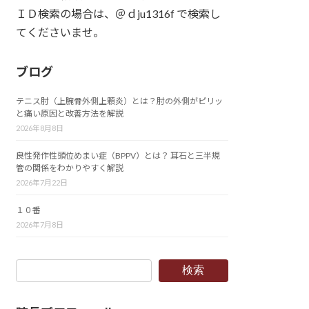
ＩＤ検索の場合は、＠ｄju1316f で検索し
てくださいませ。
ブログ
テニス肘（上腕骨外側上顆炎）とは？肘の外側がピリッ
と痛い原因と改善方法を解説
2026年8月8日
良性発作性頭位めまい症（BPPV）とは？ 耳石と三半規
管の関係をわかりやすく解説
2026年7月22日
１０番
2026年7月8日
検索