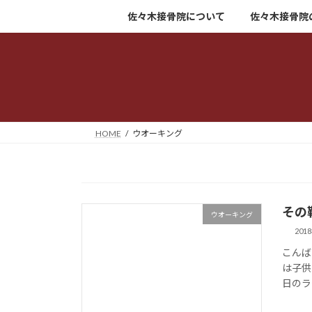
コ
ナ
佐々木接骨院について
佐々木接骨院
ン
ビ
テ
ゲ
ン
ー
ツ
シ
へ
ョ
ス
ン
キ
に
HOME
ウオーキング
ッ
移
プ
動
その
ウオーキング
201
こんば
は子供
日のラ