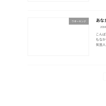
あな
ウオーキング
201
こんば
もなか
気芸人
投
稿
の
ペ