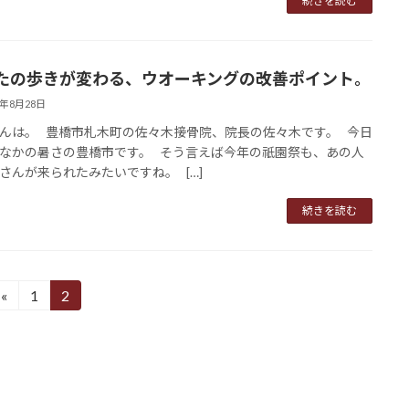
続きを読む
たの歩きが変わる、ウオーキングの改善ポイント。
8年8月28日
んは。 豊橋市札木町の佐々木接骨院、院長の佐々木です。 今日
なかの暑さの豊橋市です。 そう言えば今年の祇園祭も、あの人
さんが来られたみたいですね。 […]
続きを読む
«
1
2
固
固
定
定
ペ
ペ
ー
ー
ジ
ジ