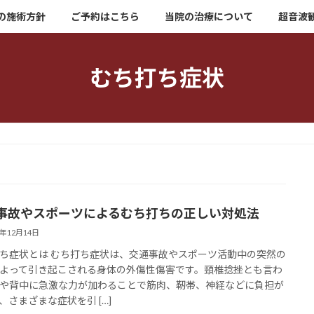
の施術方針
ご予約はこちら
当院の治療について
超音波
むち打ち症状
事故やスポーツによるむち打ちの正しい対処法
4年12月14日
ち症状とは むち打ち症状は、交通事故やスポーツ活動中の突然の
よって引き起こされる身体の外傷性傷害です。頸椎捻挫とも言わ
や背中に急激な力が加わることで筋肉、靭帯、神経などに負担が
、さまざまな症状を引 […]