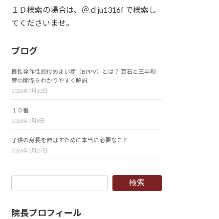
ＩＤ検索の場合は、＠ｄju1316f で検索し
てくださいませ。
ブログ
良性発作性頭位めまい症（BPPV）とは？ 耳石と三半規
管の関係をわかりやすく解説
2026年7月22日
１０番
2026年7月8日
子供の身長を伸ばすために本当に必要なこと
2026年5月27日
検索
院長プロフィール