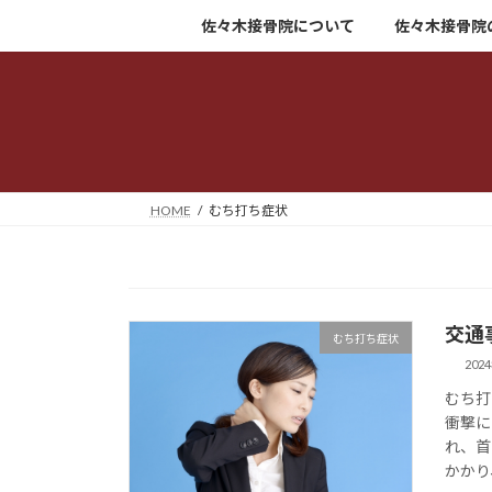
コ
ナ
佐々木接骨院について
佐々木接骨院
ン
ビ
テ
ゲ
ン
ー
ツ
シ
へ
ョ
ス
ン
キ
に
HOME
むち打ち症状
ッ
移
プ
動
交通
むち打ち症状
202
むち打
衝撃に
れ、首
かかり