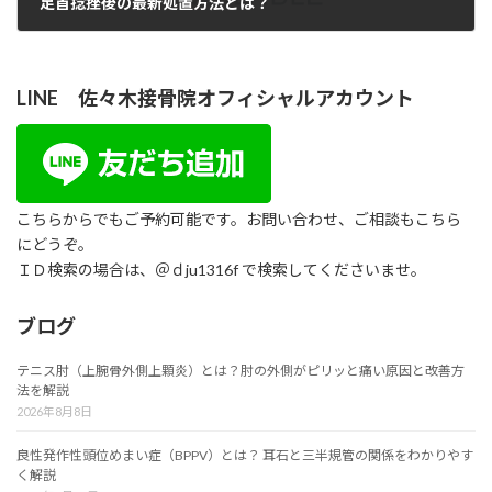
足首捻挫後の最新処置方法とは？
2018年6月18日
LINE 佐々木接骨院オフィシャルアカウント
こちらからでもご予約可能です。お問い合わせ、ご相談もこちら
にどうぞ。
ＩＤ検索の場合は、＠ｄju1316f で検索してくださいませ。
ブログ
テニス肘（上腕骨外側上顆炎）とは？肘の外側がピリッと痛い原因と改善方
法を解説
2026年8月8日
良性発作性頭位めまい症（BPPV）とは？ 耳石と三半規管の関係をわかりやす
く解説