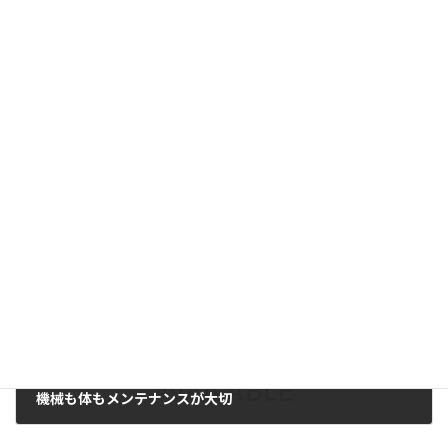
ラグビーのタックルで肩を負傷した高校ラグビー選手の治療
2019年8月27日
次の記事
機械も体もメンテナンスが大切
2019年8月30日