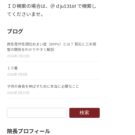
ＩＤ検索の場合は、＠ｄju1316f で検索し
てくださいませ。
ブログ
良性発作性頭位めまい症（BPPV）とは？ 耳石と三半規
管の関係をわかりやすく解説
2026年7月22日
１０番
2026年7月8日
子供の身長を伸ばすために本当に必要なこと
2026年5月27日
検索
院長プロフィール