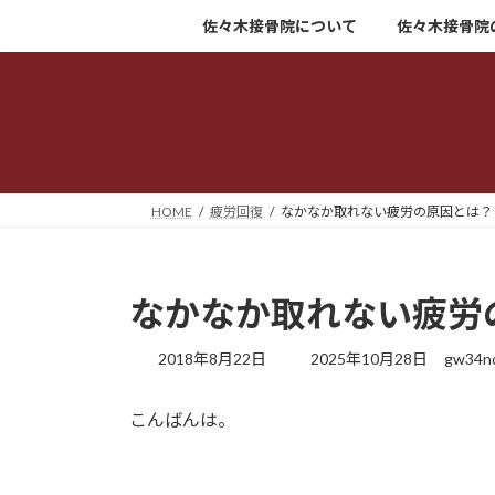
コ
ナ
佐々木接骨院について
佐々木接骨院
ン
ビ
テ
ゲ
ン
ー
ツ
シ
へ
ョ
ス
ン
キ
に
HOME
疲労回復
なかなか取れない疲労の原因とは？
ッ
移
プ
動
なかなか取れない疲労
最
2018年8月22日
2025年10月28日
gw34no
終
更
こんばんは。
新
日
時
: