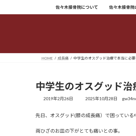
コ
ナ
佐々木接骨院について
佐々木接骨院
ン
ビ
テ
ゲ
ン
ー
ツ
シ
へ
ョ
ス
ン
キ
に
HOME
成長痛
中学生のオスグッド治療で本当に必要
ッ
移
プ
動
中学生のオスグッド治
最
2019年2月26日
2025年10月28日
gw34no
終
更
先日、オスグッド(膝の成長痛）で困っている
新
日
時
両ひざのお皿の下がとても痛いとの事。
: