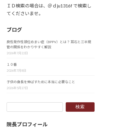
ＩＤ検索の場合は、＠ｄju1316f で検索し
てくださいませ。
ブログ
良性発作性頭位めまい症（BPPV）とは？ 耳石と三半規
管の関係をわかりやすく解説
2026年7月22日
１０番
2026年7月8日
子供の身長を伸ばすために本当に必要なこと
2026年5月27日
検索
院長プロフィール