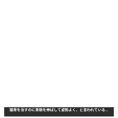
前の記事
ケガを早く治したいなら。
2018年12月17日
次の記事
猫背を治すのに背筋を伸ばして姿勢よく、と言われている女性の方へ。